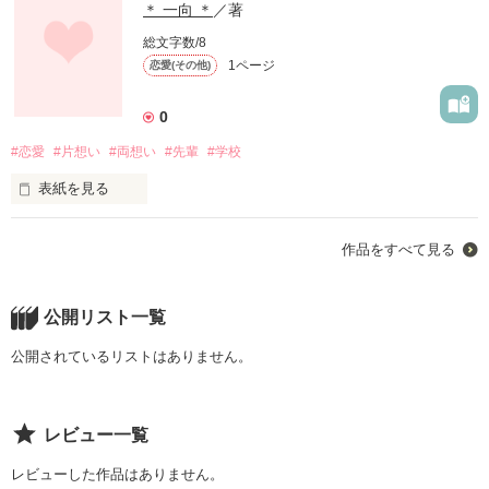
＊ 一向 ＊
／著
総文字数/8
1ページ
恋愛(その他)
0
#恋愛
#片想い
#両想い
#先輩
#学校
表紙を見る
誰 だって「恋」は する。

作品をすべて見る
本当 の「運命の人」を 見つける 為 に。

産まれる 前 約束 したんだ、

公開リスト一覧
「必ずまた逢おう」って。

公開されているリストはありません。
辛い事 悲しい事 嬉しい事 沢山 ある。

レビュー一覧
それでも、伝えるんだ。

レビューした作品はありません。