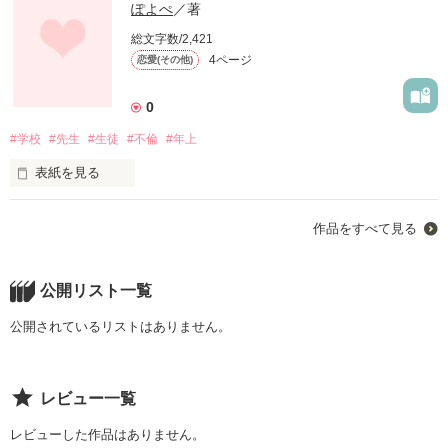
ぽよぺ
／著
総文字数/2,421
4ページ
恋愛(その他)
0
#学校
#先生
#生徒
#不倫
#年上
表紙を見る
毎週木曜日

作品をすべて見る
放課後

視聴覚室

先生と、待ち合わせ

公開リスト一覧
公開されているリストはありません。
私は担任の先生と付き合っている。

先生には奥さんと子供がいる。

レビュー一覧
でも先生は

私が一番好きだと言う。

レビューした作品はありません。