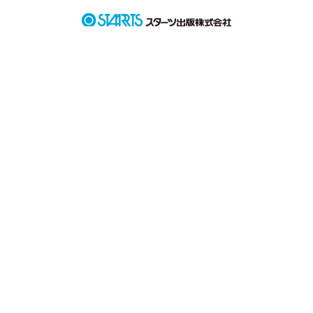
綺麗な気持ちも汚れた気持ちも、

可愛い気持ちも不細工な気持ちも、

全部まとめて吐き出したい
作品を読む