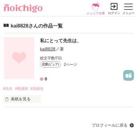
ログイン
メニュー
ジュニア文庫
kai8828さんの作品一覧
私にとって先生は、
kai8828
／著
総文字数/731
2ページ
恋愛(ピュア)
0
#先生
#塾講師
#高校生
表紙を見る
私にとって先生は、どんな存在なの？

プロフィールに戻る