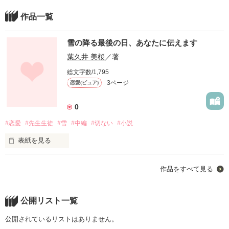
作品一覧
雪の降る最後の日、あなたに伝えます
葉久井 美桜
／著
総文字数/1,795
3ページ
恋愛(ピュア)
0
#恋愛
#先生生徒
#雪
#中編
#切ない
#小説
表紙を見る
ずっと好きだった

作品をすべて見る
長い睫毛も

公開リスト一覧
右眼の色気のあるホクロも

公開されているリストはありません。