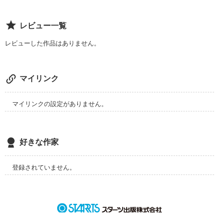
柔らかそうな唇も

レビュー一覧
あなたと2人きりのこの空間も

レビューした作品はありません。
マイリンク
先生と生徒の関係も今日で終わり。

雪の降り最後の日に、貴方に伝えます。

マイリンクの設定がありません。
私の想いを

好きな作家
だから、答えてくれますか？

登録されていません。