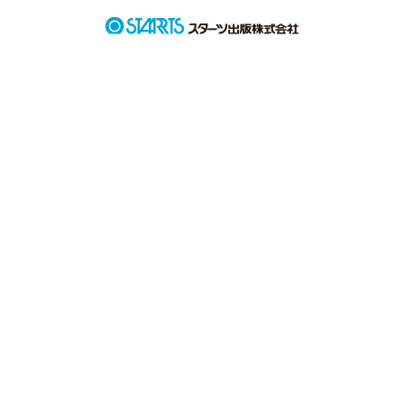
彼は解決の糸口を見つける気もなく

いつものようにいじめをただ黙って耐える

そんな彼のお話

いじめ、ダメ、絶対

作品を読む