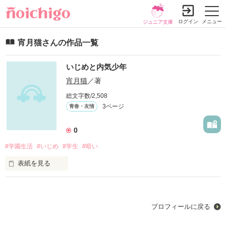
ログイン
メニュー
ジュニア文庫
宵月猫さんの作品一覧
いじめと内気少年
宵月猫
／著
総文字数/2,508
3ページ
青春・友情
0
#学園生活
#いじめ
#学生
#暗い
表紙を見る
成績、容姿は一般的で、平均的な少年

楠原 優希【くすばら ゆうき】

プロフィールに戻る
とある事情からいじめに会ってしまう
