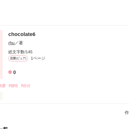
chocolate6
rhu
／著
総文字数/145
1ページ
恋愛(ピュア)
0
純愛
#個性
#自分


作


った人への想い
