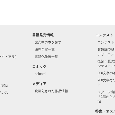
書籍発売情報
コンテスト
発売中の本を探す
コンテスト
発売予定一覧
超短編で謎
テリーコン
ーク・不良）
書籍化作家一覧
復刻！夏の
ンテスト～
コミック
500文字
noicomi
200文字
メディア
ト
・実話
映画化された作品情報
スターツ出
ペンス
「1話から
場
特集・オス