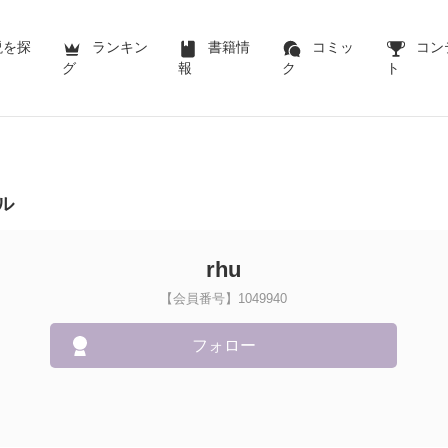
説を探
ランキン
書籍情
コミッ
コン
グ
報
ク
ト
ル
rhu
【会員番号】1049940
フォロー