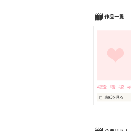
作品一覧
#恋愛
#愛
#恋
#
表紙を見る
自分は自分。

変わっててもいい
自分であればいい
そんな時に出会