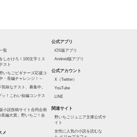
公式アプリ
一覧
iOS版アプリ
をしかけろ！100文字ミス
Android版アプリ
テスト
公式アカウント
野いちごビギナーズ応援コ
中・長編チャレンジ！～
X（Twitter）
の不気味なテスト、募集中。
YouTube
でゾッ！こわい短編コンテス
LINE
関連サイト
版小説投稿サイト合同企画
の長編大賞」野いちご！会
野いちごジュニア文庫公式サ
イト
女性に人気の小説を読むな
スメ
ら ベリーズカフェ