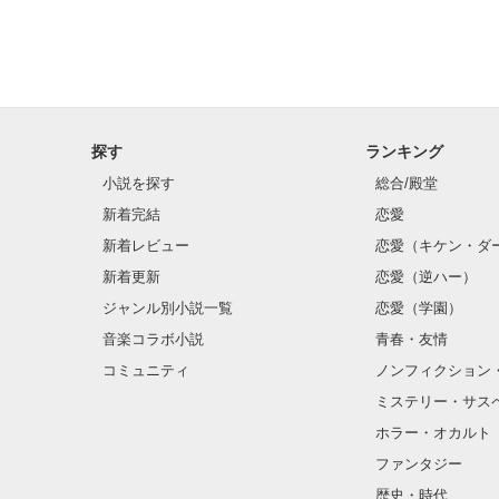
探す
ランキング
小説を探す
総合/殿堂
新着完結
恋愛
新着レビュー
恋愛（キケン・ダ
新着更新
恋愛（逆ハー）
ジャンル別小説一覧
恋愛（学園）
音楽コラボ小説
青春・友情
コミュニティ
ノンフィクション
ミステリー・サス
ホラー・オカルト
ファンタジー
歴史・時代