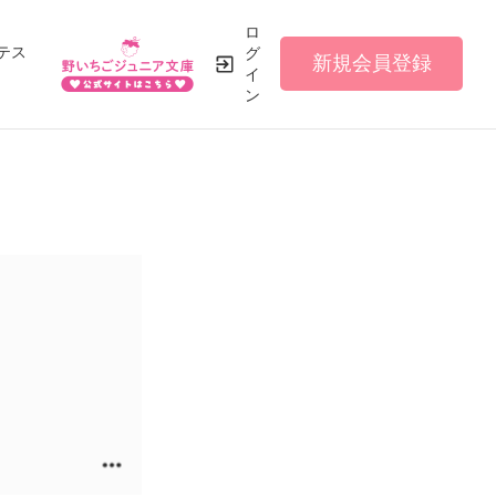
ロ
テス
グ
新規会員登録
イ
ン