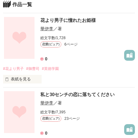
作品一覧
花より男子に憧れたお姫様
華伊李
／著
総文字数/1,728
6ページ
恋愛(ピュア)
0
#花より男子
#御曹司
#英徳学園
表紙を見る
花より男子

私と30センチの恋に落ちてください
2005年から始まった、大人気テレビドラマ。

華伊李
／著
総文字数/7,395
23ページ
恋愛(ピュア)
そんなドラマを見て、

こんな恋愛を夢見る女の子がいた。

0