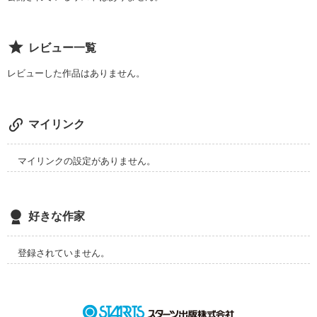
私は、背が高い人を好きになっちゃいました。

図書委員が

茶髪の、ある不良に向かって、

レビュー一覧
怒っていた。

あなたは背の低い子は好きですか？

平均が好きですか？

レビューした作品はありません。
「悪斗くんっていうんだっけ？」

それとも、背の高い子が好きですか？

その図書委員が

悪斗といわれた不良の目を見た。

マイリンク
私はダメですか？

「・・・綺麗な顔」

マイリンクの設定がありません。
＿＿＿＿

そういった図書委員に

不良が少し驚いた顔をした。

好きな作家
佐藤なつ

登録されていません。
×

「明日も図書室くるの？」

那須海斗
