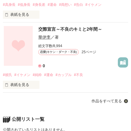
#高身長
#低身長
#身長差
#運命
#両想い
#告白
#イケメン
表紙を見る
そして、そんな女の子は、春から

「背が高い人、怖いんだよね。背が低いから」

英徳学園に入学することになった。

交際宣言～不良のキミと2年間～
「どんな偏見？」

華伊李
／著
異例の、高校外部進学者として。
総文字数/8,994
25ページ
恋愛(キケン・ダーク・不良)
学年で1番背が高い、男の子とすれ違うときに私が言った言
葉。

作品を読む
0
あなたは覚えてますか？

#彼氏
#イケメン
#純粋
#運命
#カップル
#不良
表紙を見る
今でも私がそうだと思いますか？

長いようで短い夏休みが終わって、

作品をすべて見る
秋にある体育祭も終わり、

少しずつ、寒くなってきた時期。

・

公開リスト一覧
「ちょっと、図書室では喧嘩しないでよ」

公開されているリストはありません。