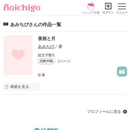
ログイン
メニュー
ジュニア文庫
あみちびさんの作品一覧
夜桜と月
あみちび
／著
総文字数/1
1ページ
恋愛(学園)
0
表紙を見る
未編集
プロフィールに戻る
作品を読む