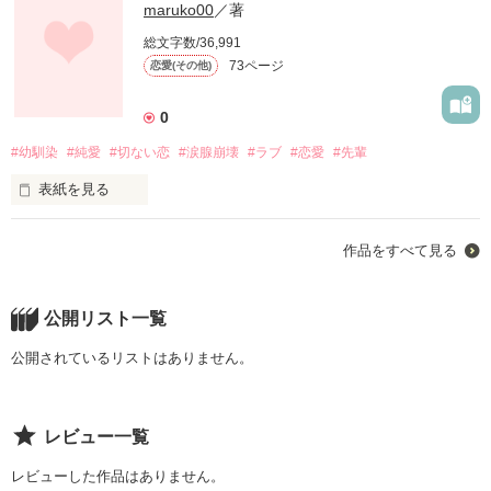
maruko00
／著
総文字数/36,991
73ページ
恋愛(その他)
0
#幼馴染
#純愛
#切ない恋
#涙腺崩壊
#ラブ
#恋愛
#先輩
表紙を見る
一緒幸せにしてやると言ってくれたあなた

作品をすべて見る
誰よりも私のことを愛してくれてたのに

公開リスト一覧
公開されているリストはありません。
本当はずっと一緒にいたかった

あなたの笑顔をもっとみていたかった

あなたの温もりをもっと感じていたかった

レビュー一覧
レビューした作品はありません。
でも...
