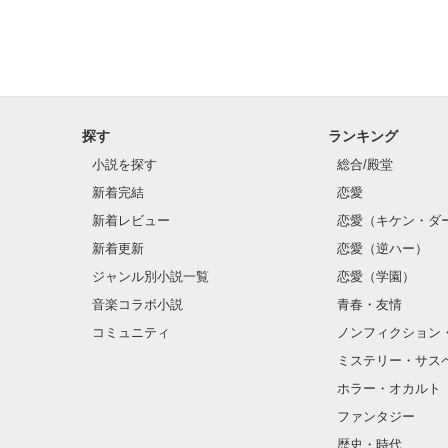
探す
ランキング
小説を探す
総合/殿堂
新着完結
恋愛
新着レビュー
恋愛（キケン・ダ
新着更新
恋愛（逆ハー）
ジャンル別小説一覧
恋愛（学園）
音楽コラボ小説
青春・友情
コミュニティ
ノンフィクション
ミステリー・サス
ホラー・オカルト
ファンタジー
歴史・時代