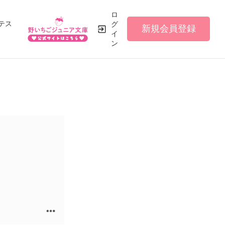
ロ
テス
グ
新規会員登録
イ
ン