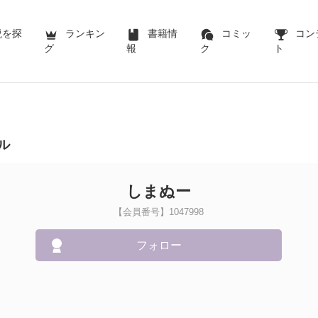
説を探
ランキン
書籍情
コミッ
コン
グ
報
ク
ト
ル
しまぬー
【会員番号】1047998
フォロー