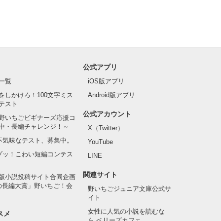
公式アプリ
一覧
iOS版アプリ
をしかけろ！100文字ミス
Android版アプリ
テスト
公式アカウント
野いちごビギナーズ応援コ
中・長編チャレンジ！～
X（Twitter）
の不気味なテスト、募集中。
YouTube
でゾッ！こわい短編コンテス
LINE
関連サイト
版小説投稿サイト合同企画
の長編大賞」野いちご！会
野いちごジュニア文庫公式サ
イト
女性に人気の小説を読むな
スメ
ら ベリーズカフェ