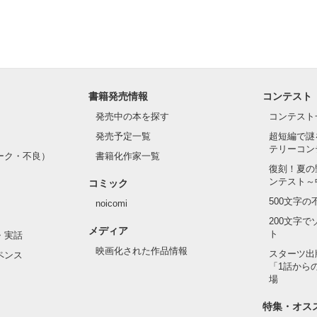
書籍発売情報
コンテスト
発売中の本を探す
コンテスト
発売予定一覧
超短編で謎
テリーコン
ーク・不良）
書籍化作家一覧
復刻！夏の
ンテスト～
コミック
500文字
noicomi
200文字
メディア
ト
・実話
映画化された作品情報
スターツ出
ペンス
「1話から
場
特集・オス