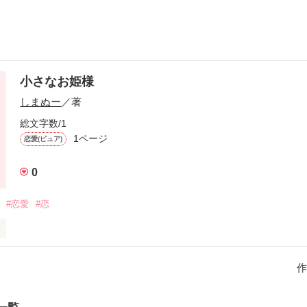
小さなお姫様
しまぬー
／著
総文字数/1
1ページ
恋愛(ピュア)
0
#恋愛
#恋
に体験した話です、

作