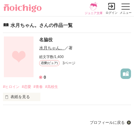
ログイン
メニュー
ジュニア文庫
水月ちゃん。さんの作品一覧
名脇役
水月ちゃん。
／著
総文字数/1,400
3ページ
恋愛(ピュア)
0
#ヒロイン
#恋愛
#青春
#高校生
表紙を見る
プロフィールに戻る
子供の頃から恋愛漫画や小説、そのヒロインに憧れていた。
