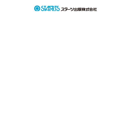
でもそのヒロインに私はなれない

なんでかって？

私の隣にいるのが紛れもないヒロインだから

私は所詮そのヒロインの隣の人。
