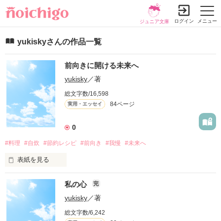
ログイン
メニュー
ジュニア文庫
yukiskyさんの作品一覧
前向きに開ける未来へ
yukisky
／著
総文字数/16,598
84ページ
実用・エッセイ
0
#料理
#自炊
#節約レシピ
#前向き
#我慢
#未来へ
表紙を見る
私の心
完
料理レシピを主にしていきます。

前向きに開けるわたし自身のことが描いて行けるようにしたい
yukisky
／著
と思います

総文字数/6,242