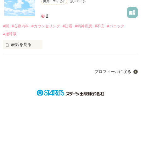
20ページ
実用・エッセイ
2
作品を読む
#闇
#心療内科
#カウンセリング
#訪看
#精神疾患
#不安
#パニック
#過呼吸
表紙を見る
私の心

頑張っても、調子が悪くて悩んでしまう！

でも元気になりたいと思い小説を書くことにしました！
プロフィールに戻る
作品を読む