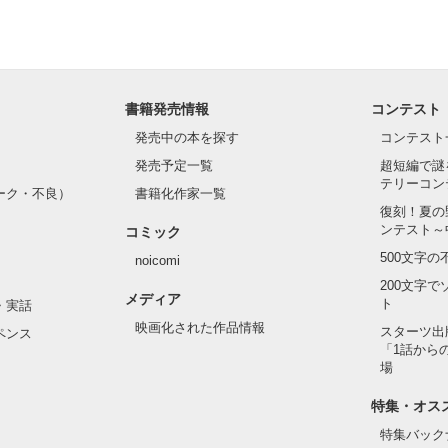
書籍発売情報
コンテスト
発売中の本を探す
コンテスト
発売予定一覧
超短編で謎
テリーコン
ーク・不良）
書籍化作家一覧
復刻！夏の
ンテスト～
コミック
500文字
noicomi
200文字
メディア
ト
・実話
映画化された作品情報
スターツ出
ペンス
「1話から
場
特集・オス
特集バック