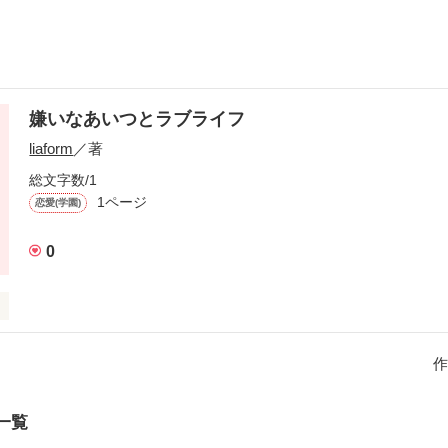
嫌いなあいつとラブライフ
liaform
／著
総文字数/1
1ページ
恋愛(学園)
0
作
作品を読む
一覧