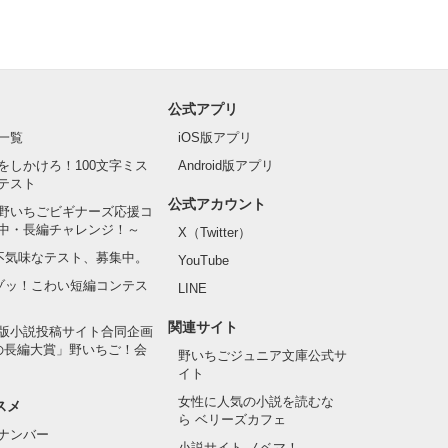
公式アプリ
一覧
iOS版アプリ
をしかけろ！100文字ミス
Android版アプリ
テスト
公式アカウント
野いちごビギナーズ応援コ
中・長編チャレンジ！～
X（Twitter）
の不気味なテスト、募集中。
YouTube
でゾッ！こわい短編コンテス
LINE
関連サイト
版小説投稿サイト合同企画
の長編大賞」野いちご！会
野いちごジュニア文庫公式サ
イト
女性に人気の小説を読むな
スメ
ら ベリーズカフェ
ナンバー
小説サイト ノベマ！