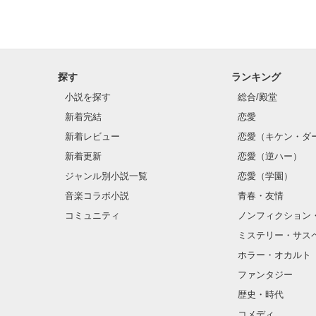
探す
ランキング
小説を探す
総合/殿堂
新着完結
恋愛
新着レビュー
恋愛（キケン・ダ
新着更新
恋愛（逆ハー）
ジャンル別小説一覧
恋愛（学園）
音楽コラボ小説
青春・友情
コミュニティ
ノンフィクション
ミステリー・サス
ホラー・オカルト
ファンタジー
歴史・時代
コメディ