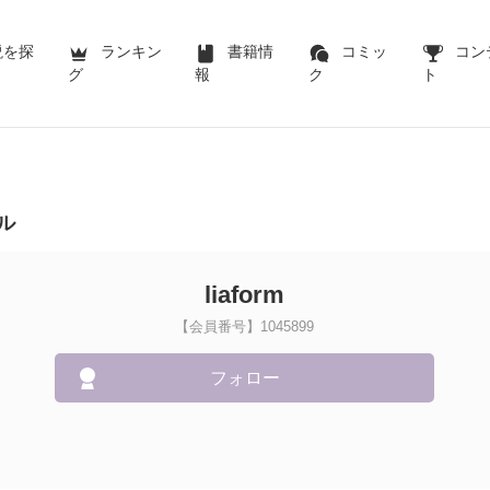
説を探
ランキン
書籍情
コミッ
コン
グ
報
ク
ト
ル
liaform
【会員番号】1045899
フォロー