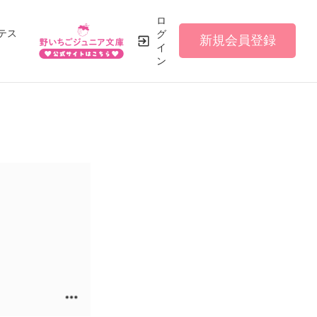
ロ
テス
グ
新規会員登録
イ
ン