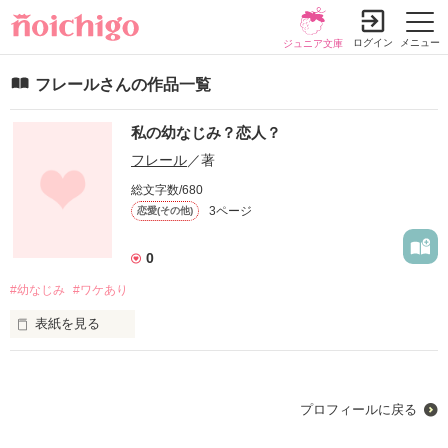
ログイン
メニュー
ジュニア文庫
フレールさんの作品一覧
私の幼なじみ？恋人？
フレール
／著
総文字数/680
3ページ
恋愛(その他)
0
#幼なじみ
#ワケあり
表紙を見る
私たちは幼なじみ兼恋人

だけど2人には秘密があって...

プロフィールに戻る