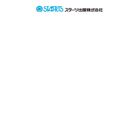
「ねぇ、拓。キスして」

「また何かあった？」

そう言って拓はいつも優しく私のお願いを聞いてくれる

だけど...

「もういい加減代わりなんか...」

「ん？」

「ううん、やっぱ何でもねぇ...」
