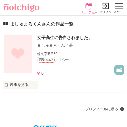
ログイン
メニュー
ジュニア文庫
ましゅまろくんさんの作品一覧
女子高生に告白されました。
ましゅまろくん
／著
総文字数/350
1ページ
恋愛(ピュア)
0
表紙を見る
もうすぐ30代になる童顔のお兄さんに恋をしてしまった女子高
生。

女子高生はお兄さんに彼女がいることを知りながらも

プロフィールに戻る
やめられない恋。

この恋の行方は。