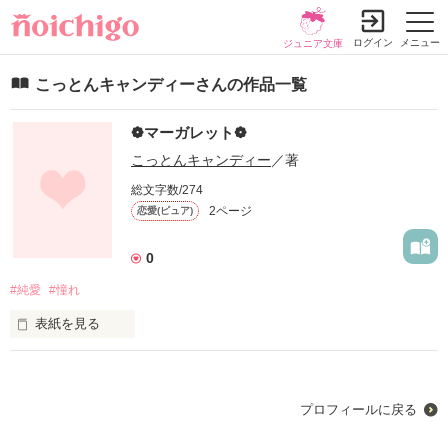
ログイン
メニュー
ジュニア文庫
こっとんキャンディーさんの作品一覧
❁マーガレット❁
こっとんキャンディー
／著
総文字数/274
2ページ
恋愛(ピュア)
0
#純愛
#憧れ
表紙を見る
プロフィールに戻る
作品を読む