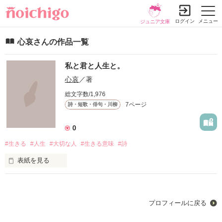
ログイン
メニュー
ジュニア文庫
心哀さんの作品一覧
私と君と人生と。
心哀
／著
総文字数/1,976
7ページ
詩・短歌・俳句・川柳
0
#生きる
#人生
#大切な人
#生きる意味
#詩
表紙を見る
私の大切な人たちに捧げる詩です。

私の気持ち。

プロフィールに戻る
私の過去。
