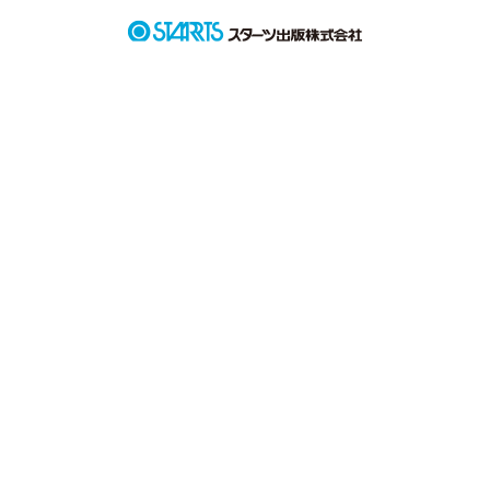
人はいつ、この世界から消えるかわかりません。

そんな、永遠なんかないこの世界で。

私に残せるものとは。

作品を読む