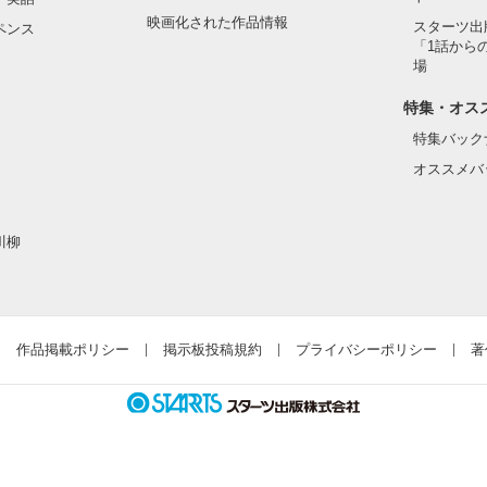
映画化された作品情報
スターツ出
ペンス
「1話から
場
特集・オス
特集バック
きだよ」

オススメバ
川柳
めて愛した男と

嫌いよ」

作品掲載ポリシー
掲示板投稿規約
プライバシーポリシー
著
い女の物語