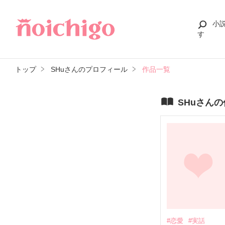
小
す
トップ
SHuさんのプロフィール
作品一覧
SHuさん
#恋愛
#実話