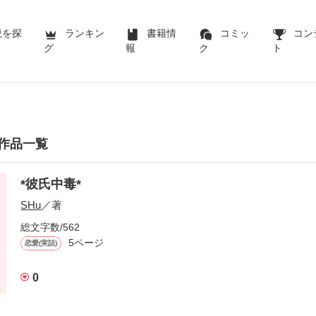
説を探
ランキン
書籍情
コミッ
コン
グ
報
ク
ト
の作品一覧
*彼氏中毒*
SHu
／著
総文字数/562
5ページ
恋愛(実話)
0