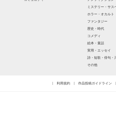
ミステリー・サス
ホラー・オカルト
ファンタジー
歴史・時代
「俺はお前が好
コメディ
絵本・童話
実用・エッセイ
詩・短歌・俳句・
―これは人を初
その他
「私はあなたが
利用規約
作品投稿ガイドライン
―素直になれな