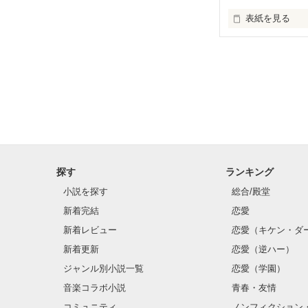
表紙を見る
出会って１週間

探す
ランキング
彼の「付き合う
小説を探す
総合/殿堂
新着完結
恋愛
新着レビュー
恋愛（キケン・ダ
新着更新
恋愛（逆ハー）
ジャンル別小説一覧
恋愛（学園）
音楽コラボ小説
青春・友情
✿*゜*•.¸¸♪*•.¸¸✿*
コミュニティ
ノンフィクション