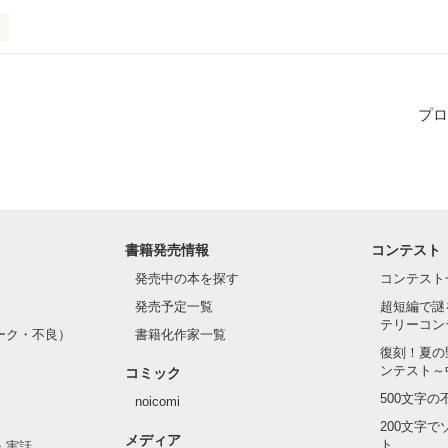
プロ
書籍発売情報
コンテスト
？」の一言から始まった恋。

発売中の本を探す
コンテスト
発売予定一覧
超短編で謎
テリーコン
ーク・不良）
書籍化作家一覧
復刻！夏の
ンテスト～
コミック
500文字
noicomi


200文字
メディア
ト
・実話