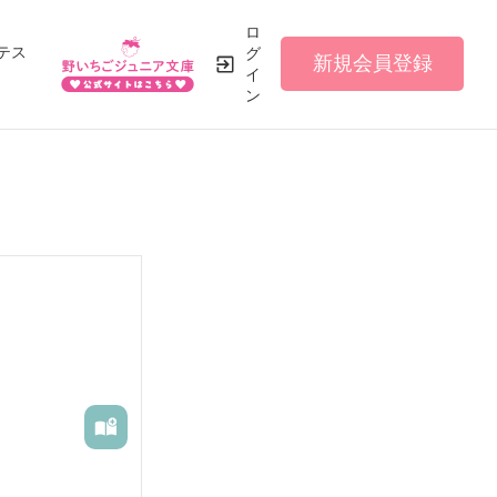
ロ
テス
グ
新規会員登録
イ
ン