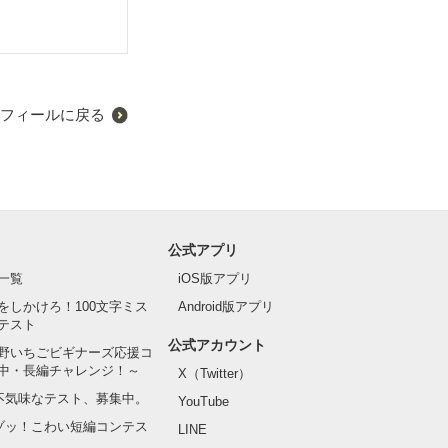
フィールに戻る
公式アプリ
一覧
iOS版アプリ
をしかけろ！100文字ミス
Android版アプリ
テスト
公式アカウント
野いちごビギナーズ応援コ
中・長編チャレンジ！～
X（Twitter）
の不気味なテスト、募集中。
YouTube
でゾッ！こわい短編コンテス
LINE