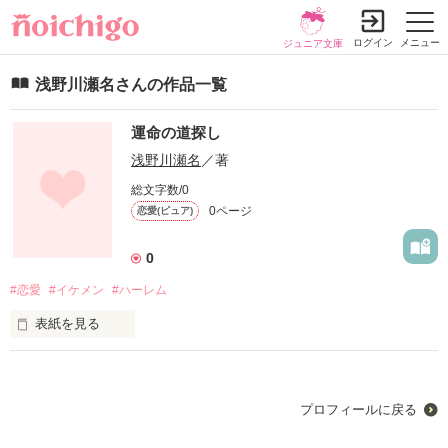
ログイン
メニュー
ジュニア文庫
浅野川瀬名さんの作品一覧
運命の道探し
浅野川瀬名
／著
総文字数/0
0ページ
恋愛(ピュア)
0
#恋愛
#イケメン
#ハーレム
表紙を見る
恋に悩める女大生。
プロフィールに戻る
作品を読む