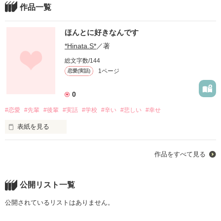
作品一覧
ほんとに好きなんです
*Hinata.S*
／著
総文字数/144
1ページ
恋愛(実話)
0
#恋愛
#先輩
#後輩
#実話
#学校
#辛い
#悲しい
#幸せ
表紙を見る
一目惚れした先輩

作品をすべて見る
先輩の「特別」になれるのだろうか…
公開リスト一覧
作品を読む
公開されているリストはありません。