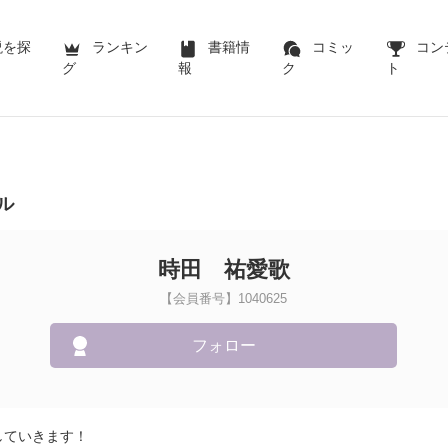
説を探
ランキン
書籍情
コミッ
コン
グ
報
ク
ト
ル
時田 祐愛歌
【会員番号】1040625
フォロー
していきます！