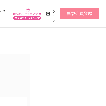
ロ
テス
グ
新規会員登録
イ
ン