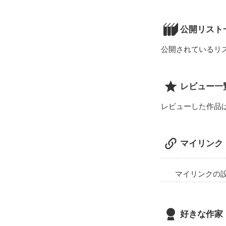
明るく笑顔が可
「先生！！

公開リスト
からかうのはや
公開されているリ
西條　晴翔　(２
３年２組担任兼
レビュー一
「お前の怒った
レビューした作品
優しかった先生
マイリンク
ホントの先生は

意地悪で俺様だ
マイリンクの
秘密の恋覗いて
好きな作家