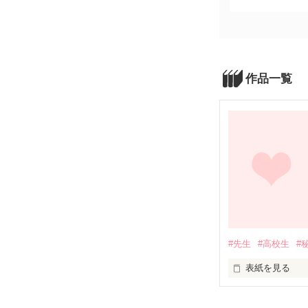
作品一覧
#先生
#高校生
#
表紙を見る
藍沢　結愛　(１