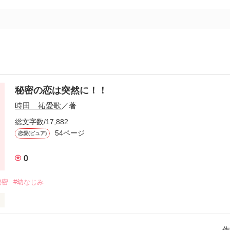
秘密の恋は突然に！！
時田 祐愛歌
／著
総文字数/17,882
54ページ
恋愛(ピュア)
0
秘密
#幼なじみ
７才)

作