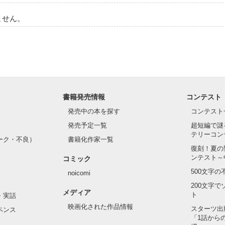
ません。
書籍発売情報
コンテスト
発売中の本を探す
コンテスト
発売予定一覧
超短編で謎
テリーコン
ーク・不良）
書籍化作家一覧
復刻！夏の
ンテスト～
コミック
500文字
noicomi
200文字
メディア
ト
・実話
映画化された作品情報
スターツ出
ペンス
「1話から