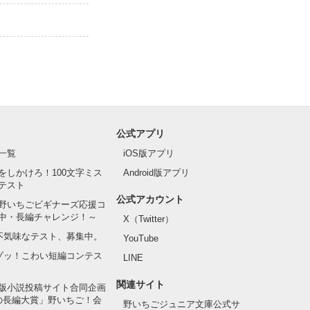
公式アプリ
一覧
iOS版アプリ
をしかけろ！100文字ミス
Android版アプリ
テスト
公式アカウント
野いちごビギナーズ応援コ
中・長編チャレンジ！～
X（Twitter）
の不気味なテスト、募集中。
YouTube
でゾッ！こわい短編コンテス
LINE
関連サイト
版小説投稿サイト合同企画
の長編大賞」野いちご！会
野いちごジュニア文庫公式サ