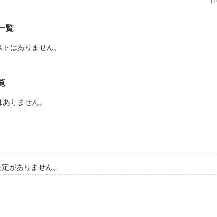
愛い高校３年生

一覧
めてください！」

ストはありません。
５才)

数学の先生

覧
顔そそられる。」

はありません。
はどこ！？

けど…

設定がありません。
みませんか？
作品を読む