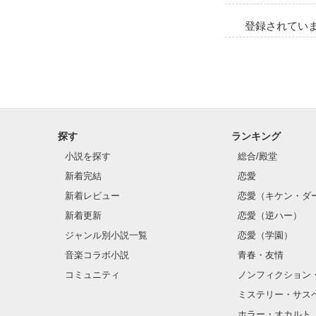
登録されてい
探す
ランキング
小説を探す
総合/殿堂
新着完結
恋愛
新着レビュー
恋愛（キケン・ダ
新着更新
恋愛（逆ハー）
ジャンル別小説一覧
恋愛（学園）
音楽コラボ小説
青春・友情
コミュニティ
ノンフィクション
ミステリー・サス
ホラー・オカルト