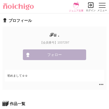
ログイン
メニュー
ジュニア文庫
プロフィール
ℱu .
【会員番号】1037297
フォロー
初めまして☺︎☺︎
作品一覧