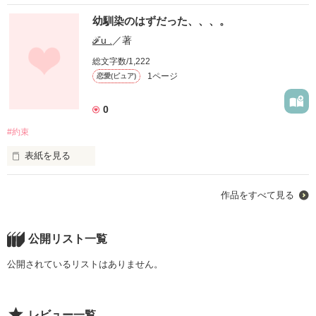
幼馴染のはずだった、、、。
ℱu .
／著
総文字数/1,222
1ページ
恋愛(ピュア)
0
#約束
表紙を見る
幼なじみだった優と凛。

作品をすべて見る
しかし、中学の頃から優が凛を避けるようになる。凛はなぜ避
けられるようになったのか分からないままそれ以上嫌われない
ように優の機嫌を伺いながら毎日過ごしていくうちに、2人の
溝は深くなり、高校生になる頃にはすっかり赤の他人のように
公開リスト一覧
なっていた。

しかし、優が凛を避けるようになったのは衝撃な事実があっ
公開されているリストはありません。
て、、、。

優が知ってしまった事実とは。

切なくも淡いラブストーリー。
レビュー一覧