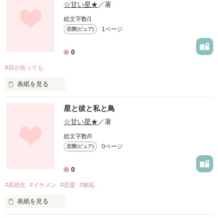
☆甘い星★
／著
総文字数/1
1ページ
恋愛(ピュア)
0
#目が合っても
表紙を見る
この作品は、初々しくも切ない

星と彼と私と鳥
高校生が繰り広げる恋の物語。
☆甘い星★
／著
総文字数/0
作品を読む
0ページ
恋愛(ピュア)
0
#高校生
#イケメン
#恋愛
#嫉妬
表紙を見る