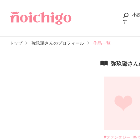
小
す
トップ
弥玖璐さんのプロフィール
作品一覧
弥玖璐さん
#ファンタジー
#