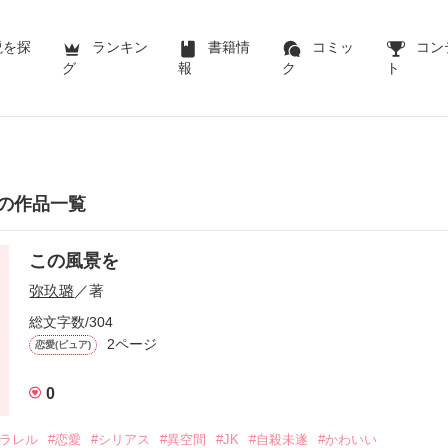
説を探
ランキン
書籍情
コミッ
コン
グ
報
ク
ト
の作品一覧
この風景を
弥玖璐
／著
総文字数/304
2ページ
恋愛(ピュア)
0
パラレル
#恋愛
#シリアス
#異空間
#JK
#自殺未遂
#かわいい