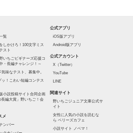
公式アプリ
一覧
iOS版アプリ
をしかけろ！100文字ミス
Android版アプリ
テスト
公式アカウント
野いちごビギナーズ応援コ
中・長編チャレンジ！～
X（Twitter）
の不気味なテスト、募集中。
YouTube
でゾッ！こわい短編コンテス
LINE
関連サイト
版小説投稿サイト合同企画
の長編大賞」野いちご！会
野いちごジュニア文庫公式サ
イト
女性に人気の小説を読むな
スメ
ら ベリーズカフェ
ナンバー
小説サイト ノベマ！
ックナンバー