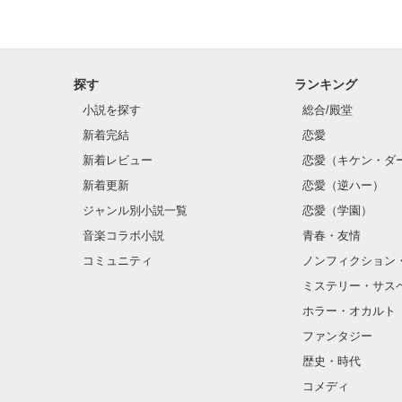
探す
ランキング
小説を探す
総合/殿堂
新着完結
恋愛
新着レビュー
恋愛（キケン・ダ
新着更新
恋愛（逆ハー）
ジャンル別小説一覧
恋愛（学園）
音楽コラボ小説
青春・友情
コミュニティ
ノンフィクション
ミステリー・サス
ホラー・オカルト
ファンタジー
歴史・時代
コメディ