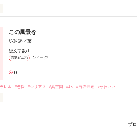
この風景を
作品を読む
弥玖璐
／著
総文字数/1
1ページ
恋愛(ピュア)
0
パラレル
#恋愛
#シリアス
#異空間
#JK
#自殺未遂
#かわいい
プロ
作品を読む