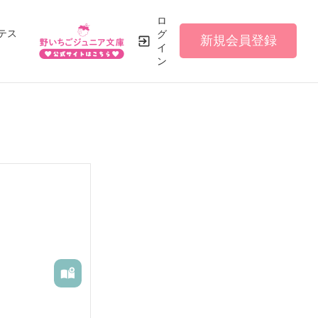
ロ
テス
グ
新規会員登録
イ
ン