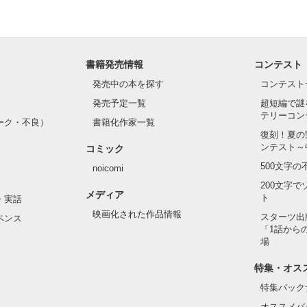
書籍発売情報
コンテスト
発売中の本を探す
コンテスト
発売予定一覧
超短編で謎
テリーコン
ーク・不良）
書籍化作家一覧
復刻！夏の
ンテスト～
コミック
500文字
noicomi
200文字
メディア
ト
・実話
映画化された作品情報
スターツ出
ペンス
「1話から
場
特集・オス
特集バック
オススメバ