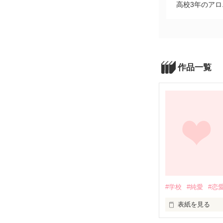
高校3年のア
作品一覧
#学校
#純愛
#恋
表紙を見る