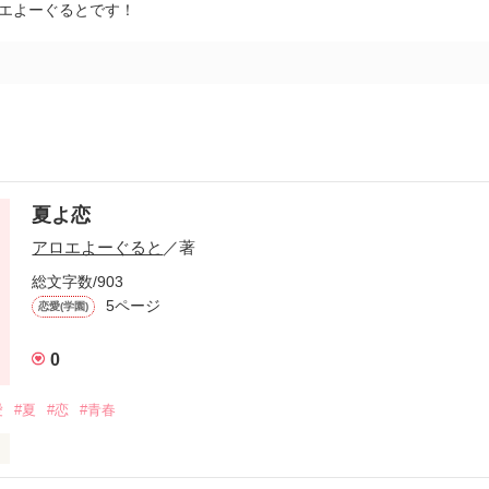
ロエよーぐるとです！
夏よ恋
アロエよーぐると
／著
総文字数/903
5ページ
恋愛(学園)
0
愛
#夏
#恋
#青春