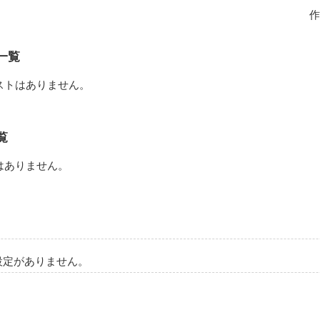
い高校に転校する事になった

ﾝﾅ) 17歳 

作
のは優しいく強い目をした男子

ﾝ) 17歳

一覧
学校…ではなく同じマンション

ストはありません。
恋を描く

覧
はありません。
作品を読む
設定がありません。