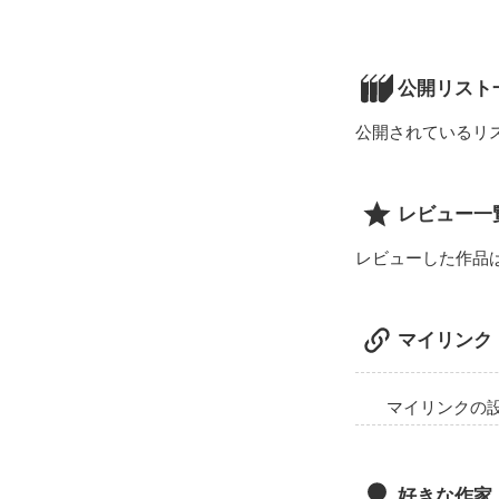
親の転勤で新し
宮島甘夏 (ﾐﾔｼﾞﾏ ｶ
甘夏が出会った
笹岡亜恋(ｻｻｵｶ ｱﾚ
公開リスト
2人の出会いは
公開されているリ
高校生の男女の
レビュー一
レビューした作品
マイリンク
マイリンクの
好きな作家