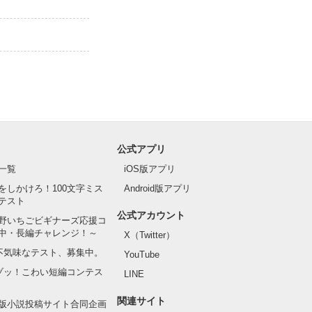
公式アプリ
一覧
iOS版アプリ
をしかけろ！100文字ミス
Android版アプリ
テスト
公式アカウント
野いちごビギナーズ応援コ
中・長編チャレンジ！～
X（Twitter）
の不気味なテスト、募集中。
YouTube
でゾッ！こわい短編コンテス
LINE
関連サイト
版小説投稿サイト合同企画