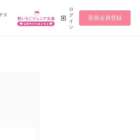
ロ
テス
グ
新規会員登録
イ
ン