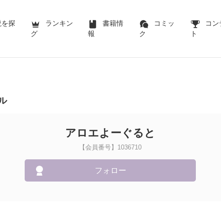
説を探
ランキン
書籍情
コミッ
コン
グ
報
ク
ト
ル
アロエよーぐると
【会員番号】1036710
フォロー
！