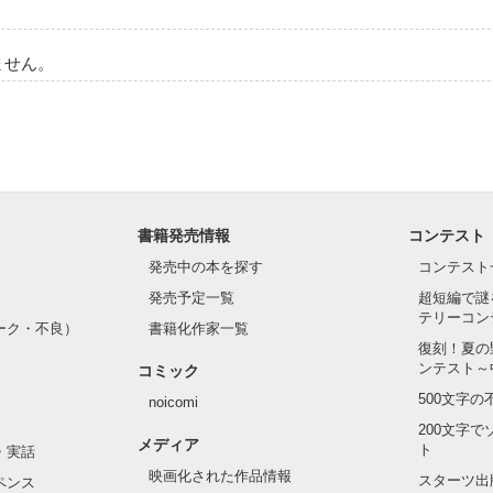
ません。
書籍発売情報
コンテスト
発売中の本を探す
コンテスト
発売予定一覧
超短編で謎
テリーコン
ーク・不良）
書籍化作家一覧
復刻！夏の
ンテスト～
コミック
500文字
noicomi
200文字
メディア
ト
・実話
映画化された作品情報
スターツ出
ペンス