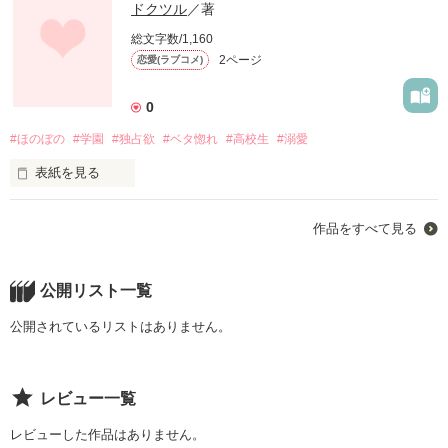
ドクツル
／著
総文字数/1,160
2ページ
恋愛(ラブコメ)
0
#ほのぼの
#学園
#独占欲
#ベタ惚れ
#高校生
#溺愛
表紙を見る
高校生カップルのほのぼのとした日常をお楽しみください。

作品をすべて見る
　　　　　　　　川幡帆稀（かわばたほまれ）　１年生

明るい。石橋郁実の彼女。背が低い。陸上部所属（週に３日活
動）

公開リスト一覧
　　　　　　　　石橋郁実（いしばしいくみ）　２年生

川幡帆稀の彼氏。背は少し高め。陸上部所属（週に３に活動）

公開されているリストはありません。
　　　　　　　　今井香華（いまいこうか）　　１年生

川幡帆稀の友達。今井千歌の彼女。苗字が同じなのはたまた
ま。帰宅部

レビュー一覧
　　　　　　　　今井千歌（いまいちか）　２年生

石橋郁実の友達。今井香華の彼氏。陸上部（週に３日活動）

レビューした作品はありません。