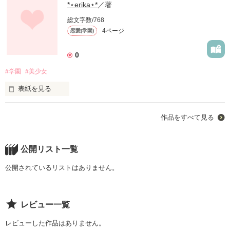
*‎⋆erika⋆*
／著
総文字数/768
4ページ
恋愛(学園)
0
#学園
#美少女
表紙を見る
毎日のようにため息をつく。

作品をすべて見る
こんな憂鬱な日々

もういやだ

公開リスト一覧
死にたい

公開されているリストはありません。
ずっと思ってた

レビュー一覧
君に会うまでは
レビューした作品はありません。