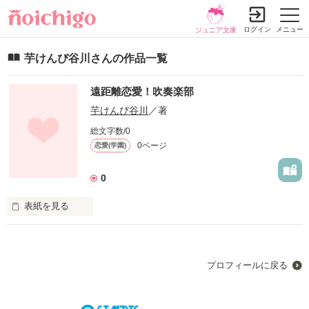
ログイン
メニュー
ジュニア文庫
芋けんぴ谷川さんの作品一覧
遠距離恋愛！吹奏楽部
芋けんぴ谷川
／著
総文字数/0
0ページ
恋愛(学園)
0
表紙を見る
部活！部活！部活！ 

彼氏なし。好きな人なし。青春なし。

そんなヤサカの前に現れた、王子様！？

プロフィールに戻る
やっと青春が……と思ったらまさかのライバル！？そんな、吹
奏楽部のあまずっぱい恋の物語。