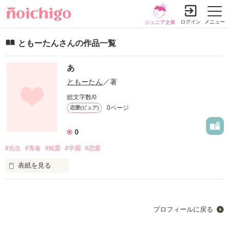
ログイン
メニュー
ジュニア文庫
ともーたんさんの作品一覧
あ
ともーたん
／著
総文字数/0
0ページ
恋愛(ピュア)
0
#先生
#青春
#純愛
#学園
#恋愛
表紙を見る
こんばんは。

今回初めての作品といえるようなもんじゃないかと思いますが
物語を書いていくことにしました。タイピングの練習もかねて
プロフィールに戻る
なので少しずつの更新になると思いますがお付き合いくださる
とうれしいです。物語はほんの少しだけ事実を元に書こうと思