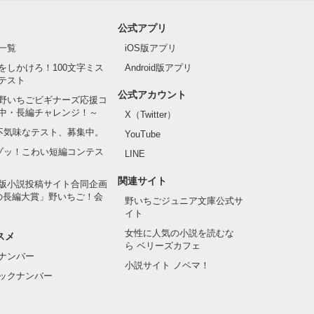
公式アプリ
一覧
iOS版アプリ
をしかけろ！100文字ミス
Android版アプリ
テスト
公式アカウント
野いちごビギナーズ応援コ
中・長編チャレンジ！～
X（Twitter）
の不気味なテスト、募集中。
YouTube
でゾッ！こわい短編コンテス
LINE
関連サイト
版小説投稿サイト合同企画
の長編大賞」野いちご！会
野いちごジュニア文庫公式サ
イト
女性に人気の小説を読むな
スメ
ら ベリーズカフェ
ナンバー
小説サイト ノベマ！
ックナンバー