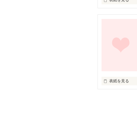
曇り女の春菜の
は自分が晴れ女
て、、、、、、
表紙を見る
遠山麻里は花式
のあることがき
は、、、、、、