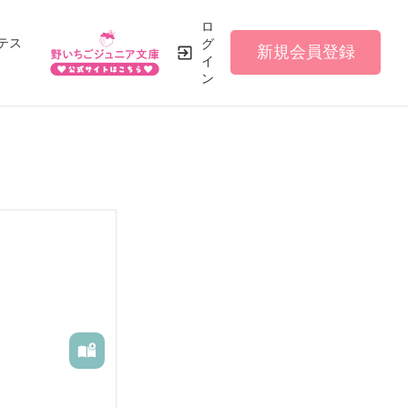
ロ
テス
グ
新規会員登録
イ
ン