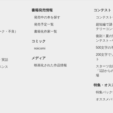
書籍発売情報
コンテスト
発売中の本を探す
コンテスト
発売予定一覧
超短編で謎
テリーコン
ーク・不良）
書籍化作家一覧
復刻！夏の
ンテスト～
コミック
500文字
noicomi
200文字
メディア
ト
・実話
映画化された作品情報
スターツ出
ペンス
「1話から
場
特集・オス
特集バック
オススメバ