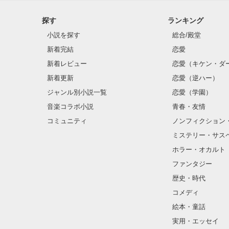
探す
ランキング
小説を探す
総合/殿堂
新着完結
恋愛
新着レビュー
恋愛（キケン・ダ
新着更新
恋愛（逆ハー）
ジャンル別小説一覧
恋愛（学園）
音楽コラボ小説
青春・友情
コミュニティ
ノンフィクション
ミステリー・サス
ホラー・オカルト
ファンタジー
歴史・時代
コメディ
絵本・童話
実用・エッセイ