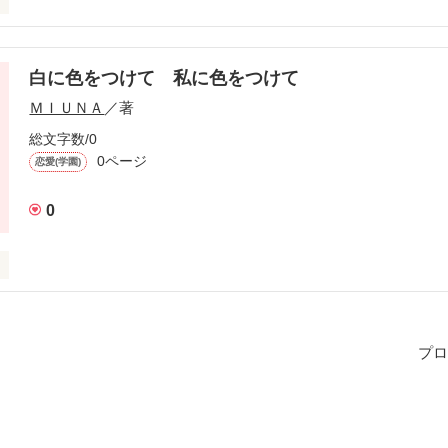
もとに雨女桂子と雪女麻耶が現れる。３人はこの自分が好きではなかっ
になることを決意。しかし、晴れ女には１人しか慣れないんじゃない？
白に色をつけて 私に色をつけて
ＭＩＵＮＡ
／著
総文字数/0
作品を読む
0ページ
恋愛(学園)
0
中学校の１年生。ただ、全てが白色の面白くない毎日を暮らしていた。
っかけで、白に色んな色が混ざっていく。そして、出来上がった色と
、？
プロ
作品を読む