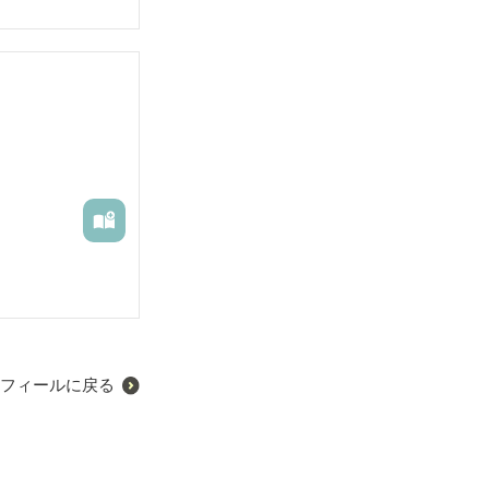
た。だから３人
という意見が出
しかし、夏休み
フィールに戻る