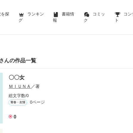
説を探
ランキン
書籍情
コミッ
コン
グ
報
ク
ト
さんの作品一覧
〇〇女
ＭＩＵＮＡ
／著
総文字数/0
0ページ
青春・友情
0