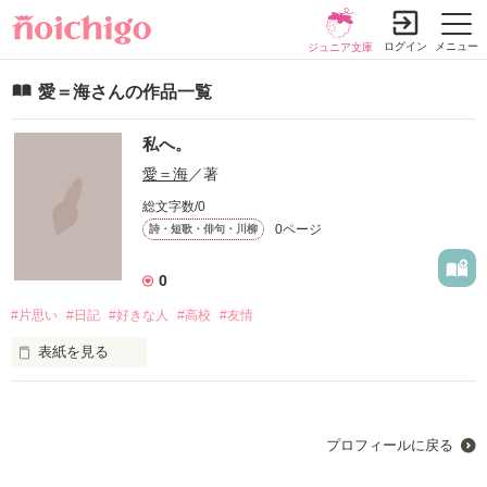
ログイン
メニュー
ジュニア文庫
愛＝海さんの作品一覧
私へ。
愛＝海
／著
総文字数/0
0ページ
詩・短歌・俳句・川柳
0
#片思い
#日記
#好きな人
#高校
#友情
表紙を見る
私は今、現役の高校生です(∗•ω•∗)

私は可愛い訳でも、頭が良い訳でもないけど

好きな人がいる…そんな高校生です！

プロフィールに戻る
そんな私の、高校生の等身大の思いを気持ちを

書きたいと思いました！