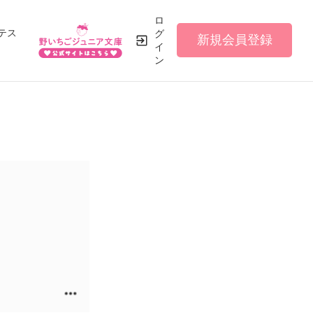
ロ
テス
グ
新規会員登録
イ
ン