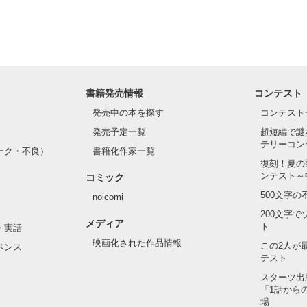
書籍発売情報
コンテスト
発売中の本を探す
コンテスト
発売予定一覧
超短編で謎
テリーコン
ーク・不良）
書籍化作家一覧
復刻！夏の
ンテスト～
コミック
500文字
noicomi
200文字
メディア
ト
・実話
映画化された作品情報
この2人が
ペンス
テスト
スターツ出
「1話から
場