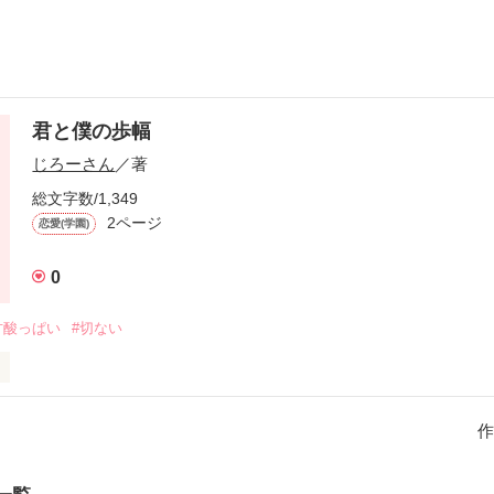
君と僕の歩幅
じろーさん
／著
総文字数/1,349
2ページ
恋愛(学園)
0
甘酸っぱい
#切ない
いつも合わない。

に、僕の手は届かない。

作
に、君の手は届くけれど。

側に居るのに。
