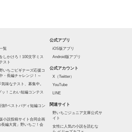
公式アプリ
一覧
iOS版アプリ
をしかけろ！100文字ミス
Android版アプリ
テスト
公式アカウント
野いちごビギナーズ応援コ
中・長編チャレンジ！～
X（Twitter）
の不気味なテスト、募集中。
YouTube
でゾッ！こわい短編コンテス
LINE
関連サイト
最強‼ベストバディ短編コン
野いちごジュニア文庫公式サ
イト
版小説投稿サイト合同企画
の長編大賞」野いちご！会
女性に人気の小説を読むな
ら ベリーズカフェ