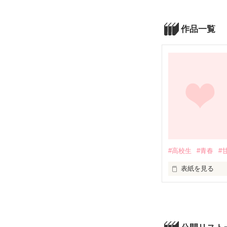
作品一覧
#高校生
#青春
#
表紙を見る
君との歩幅は、
背の高い君の頭
背の低い僕の頭
いつもいつも、