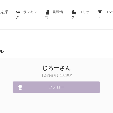
説を探
ランキン
書籍情
コミッ
コン
グ
報
ク
ト
ル
じろーさん
【会員番号】1032884
フォロー