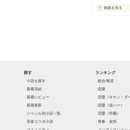
表紙を見る
ずっと片思いを
親友に奪われて
もう恋なんでし
探す
ランキング
小説を探す
総合/殿堂
新着完結
恋愛
新着レビュー
恋愛（キケン・ダ
新着更新
恋愛（逆ハー）
ジャンル別小説一覧
恋愛（学園）
音楽コラボ小説
青春・友情
コミュニティ
ノンフィクション