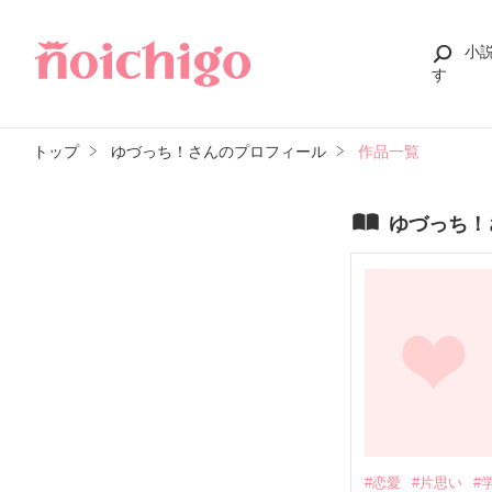
小
す
トップ
ゆづっち！さんのプロフィール
作品一覧
ゆづっち！
#恋愛
#片思い
#