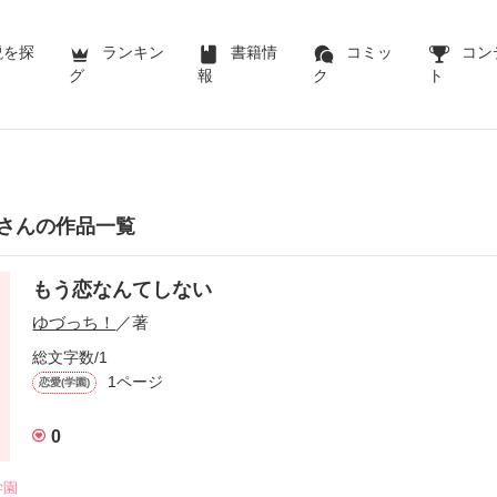
説を探
ランキン
書籍情
コミッ
コン
グ
報
ク
ト
さんの作品一覧
もう恋なんてしない
ゆづっち！
／著
総文字数/1
1ページ
恋愛(学園)
0
学園