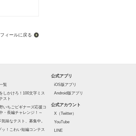
げ句の果てには
フィールに戻る
公式アプリ
一覧
iOS版アプリ
をしかけろ！100文字ミス
Android版アプリ
テスト
公式アカウント
野いちごビギナーズ応援コ
中・長編チャレンジ！～
X（Twitter）
の不気味なテスト、募集中。
YouTube
でゾッ！こわい短編コンテス
LINE