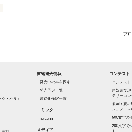
していた相川佳奈はある日決意を決め告白する。しかし失恋に終わり挙
しまう。

ないと決めた佳奈だがどうにも気になってしまう人が…
プロ
作品を読む
書籍発売情報
コンテスト
発売中の本を探す
コンテスト
発売予定一覧
超短編で謎
テリーコン
ーク・不良）
書籍化作家一覧
復刻！夏の
ンテスト～
コミック
500文字
noicomi
200文字
メディア
ト
・実話