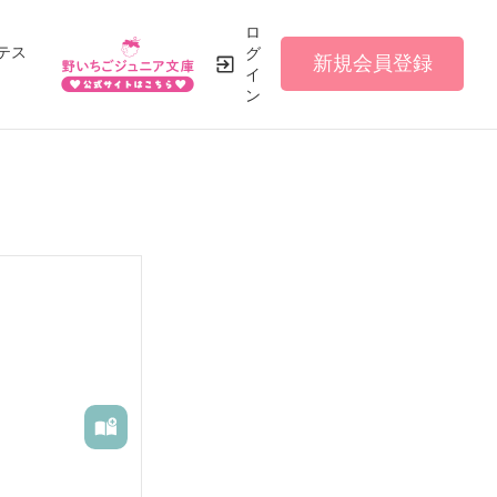
ロ
テス
グ
新規会員登録
イ
ン