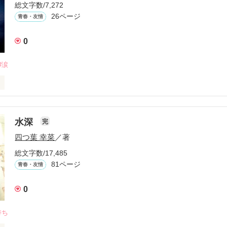
総文字数/7,272
26ページ
青春・友情
0
#涙
り』や『15cmの差』を

水深
完
て重い』『あなたの色は私色を

四つ葉 幸菜
／著
総文字数/17,485
81ページ
青春・友情
0
持ち