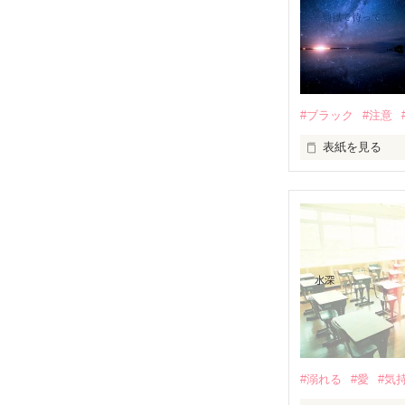
願わくば

オススメ

#ブラック
#注意
表紙を見る
コーヒーには『香
甘く

紅茶には『軽く
地獄の

#溺れる
#愛
#気
溶けますように
