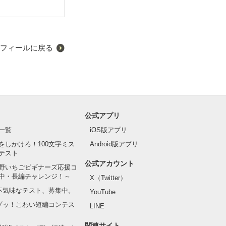
フィールに戻る
公式アプリ
一覧
iOS版アプリ
をしかけろ！100文字ミス
Android版アプリ
テスト
公式アカウント
野いちごビギナーズ応援コ
中・長編チャレンジ！～
X（Twitter）
の不気味なテスト、募集中。
YouTube
でゾッ！こわい短編コンテス
LINE
関連サイト