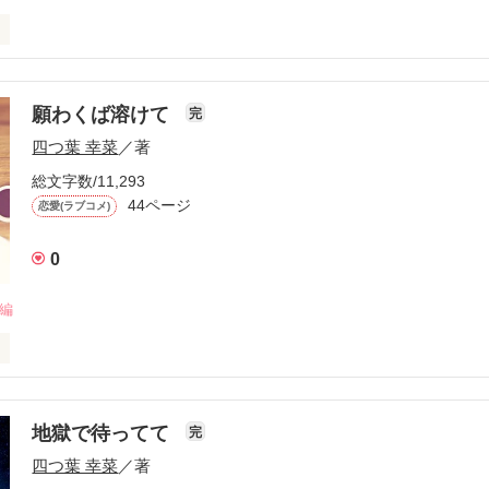
願わくば溶けて
完
四つ葉 幸菜
／著
総文字数/11,293
44ページ
恋愛(ラブコメ)
0
短編
地獄で待ってて
完
のお供にどうぞ。

四つ葉 幸菜
／著