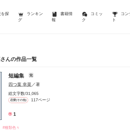
説を探
ランキン
書籍情
コミッ
コン
グ
報
ク
ト
菜さんの作品一覧
短編集
完
四つ葉 幸菜
／著
総文字数/31,065
117ページ
恋愛(その他)
1
#種類色々