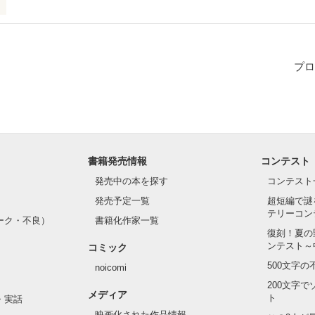
プロ
れる。

書籍発売情報
コンテスト
発売中の本を探す
コンテスト
発売予定一覧
超短編で謎
テリーコン
作品を読む
―

ーク・不良）
書籍化作家一覧
作品を読む
復刻！夏の
ンテスト～
コミック
500文字
noicomi
200文字
メディア
ト
・実話
映画化された作品情報