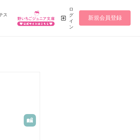
ロ
テス
グ
新規会員登録
イ
ン