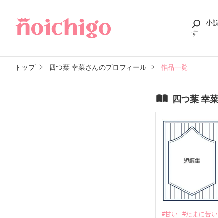
小
す
トップ
四つ葉 幸菜さんのプロフィール
作品一覧
四つ葉 幸
#甘い
#たまに苦い