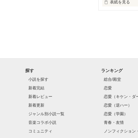
表紙を見る
私はあなたに溺
果てで

探す
ランキング
小説を探す
総合/殿堂
新着完結
恋愛
ただ、それが ―
新着レビュー
恋愛（キケン・ダ
新着更新
恋愛（逆ハー）
ジャンル別小説一覧
恋愛（学園）
音楽コラボ小説
青春・友情
コミュニティ
ノンフィクション