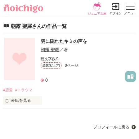
ログイン
メニュー
ジュニア文庫
朝露 聖羅さんの作品一覧
雲に隠れたキミの声を
朝露 聖羅
／著
総文字数/0
0ページ
恋愛(ピュア)
0
#恋愛
#トラウマ
表紙を見る
そっと息を飲み周りを見渡す

シンとした景色

誰もが無表情で固まっている

プロフィールに戻る
ポツン...っと1人たたづんでいた
