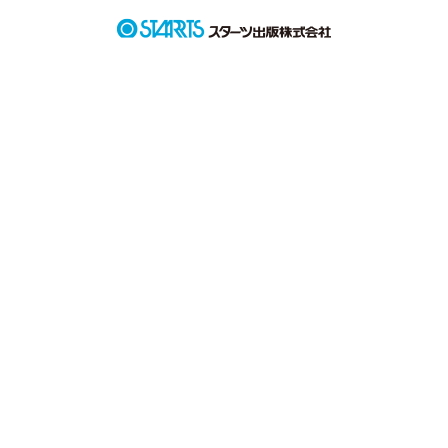
もうやだ...なんで

そんなことばかりが頭の中から離れなかった

これが4年前の話
作品を読む