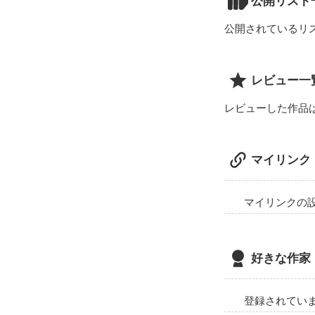
公開リスト
公開されているリ
いつも冷たい話
けれど、いつも
レビュー一
て、優しく笑い
レビューした作品
「美優、お前ま
早く授業行け。」
マイリンク
「ったく、しょ
一緒に行ってや
マイリンクの
「お前はもっと
好きな作家
他人ばっか優先
「分かってるよ
登録されてい