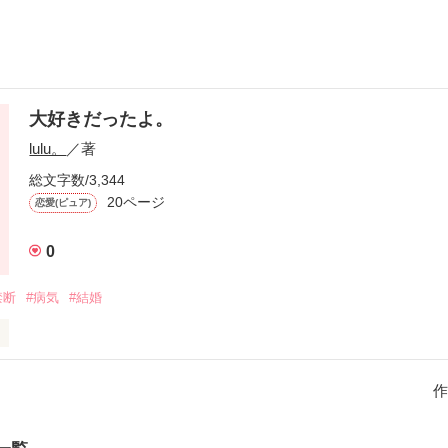
大好きだったよ。
lulu。
／著
総文字数/3,344
20ページ
恋愛(ピュア)
0
禁断
#病気
#結婚
キシタ　ミユウ）　１５歳

作
カグチ　ナオキ）　２６歳
