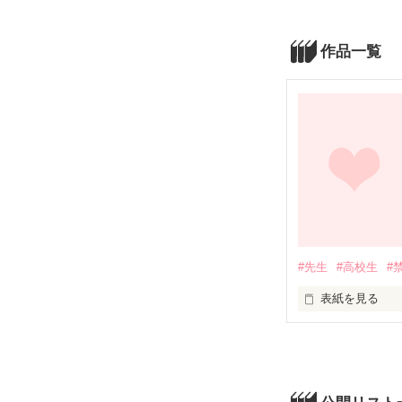
作品一覧
#先生
#高校生
#
表紙を見る
雪下　美優（ユ
坂口　尚貴（サ