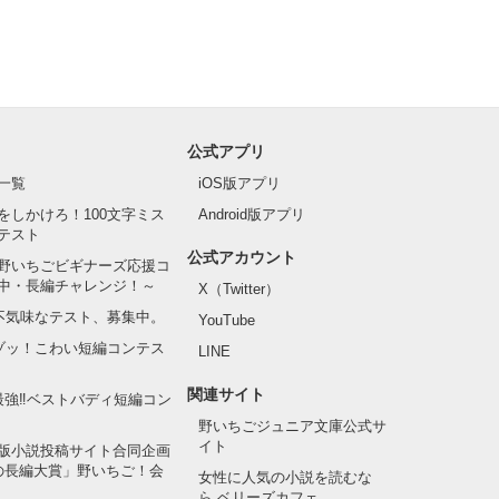
公式アプリ
一覧
iOS版アプリ
をしかけろ！100文字ミス
Android版アプリ
テスト
公式アカウント
野いちごビギナーズ応援コ
中・長編チャレンジ！～
X（Twitter）
の不気味なテスト、募集中。
YouTube
でゾッ！こわい短編コンテス
LINE
関連サイト
最強‼ベストバディ短編コン
野いちごジュニア文庫公式サ
イト
版小説投稿サイト合同企画
の長編大賞」野いちご！会
女性に人気の小説を読むな
ら ベリーズカフェ