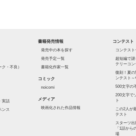
から。」

よかった

らなければよかった

書籍発売情報
コンテスト
は沢山あった。

発売中の本を探す
コンテスト
発売予定一覧
超短編で謎
今、

テリーコン
ーク・不良）
書籍化作家一覧
書けるようになったよ。

復刻！夏の
ンテスト～
コミック
だよ。

500文字
noicomi
、ありがとう。

200文字
メディア
ト
・実話


映画化された作品情報
この2人が
ペンス
テスト
スターツ出
「1話から
場