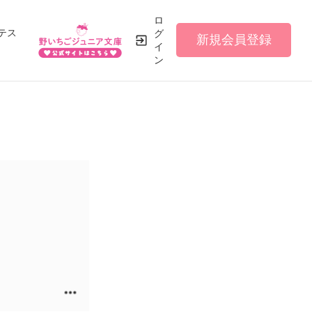
ロ
テス
グ
新規会員登録
イ
ン