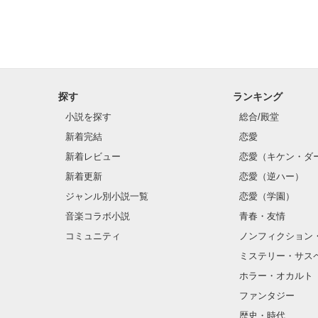
ちゃんと見てる
出会わなければ
好きになんてな
最低な人だ

探す
ランキング
そう思ったこと
小説を探す
総合/殿堂
新着完結
恋愛
でも５年経った
新着レビュー
恋愛（キケン・ダ
こうして手紙を
新着更新
恋愛（逆ハー）
私、すごく幸せ
ジャンル別小説一覧
恋愛（学園）
音楽コラボ小説
青春・友情
先生、沢山沢山
コミュニティ
ノンフィクション
大好きだったよ。
ミステリー・サス
ホラー・オカルト
ファンタジー
歴史・時代