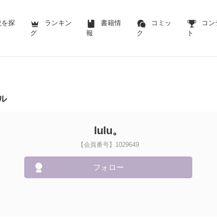
説を探
ランキン
書籍情
コミッ
コン
グ
報
ク
ト
ル
lulu。
【会員番号】1029649
フォロー