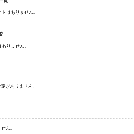
一覧
ストはありません。
し方で、怒られることもあった。

どんな時でも私の目を真っすぐ見

覧
かけてくれたよね。

はありません。
たこんな所に居たのか。



うがねえなあ。

るから、ほら行くぞ。」

設定がありません。
自分を大事にしろ。

しすぎだ。」

、頑張ってること。

ません。