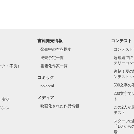
書籍発売情報
コンテスト
発売中の本を探す
コンテスト
発売予定一覧
超短編で謎
テリーコン
ーク・不良）
書籍化作家一覧
復刻！夏の
ンテスト～
コミック
500文字
noicomi
200文字
メディア
ト
・実話
映画化された作品情報
この2人が
ペンス
テスト
スターツ出
「1話から
場