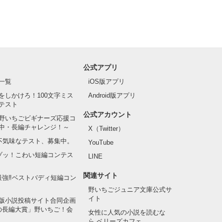
公式アプリ
一覧
iOS版アプリ
をしかけろ！100文字ミス
Android版アプリ
テスト
公式アカウント
野いちごビギナーズ応援コ
中・長編チャレンジ！～
X（Twitter）
の不気味なテスト、募集中。
YouTube
でゾッ！こわい短編コンテス
LINE
関連サイト
最強‼ベストバディ短編コン
野いちごジュニア文庫公式サ
イト
版小説投稿サイト合同企画
の長編大賞」野いちご！会
女性に人気の小説を読むな
ら ベリーズカフェ