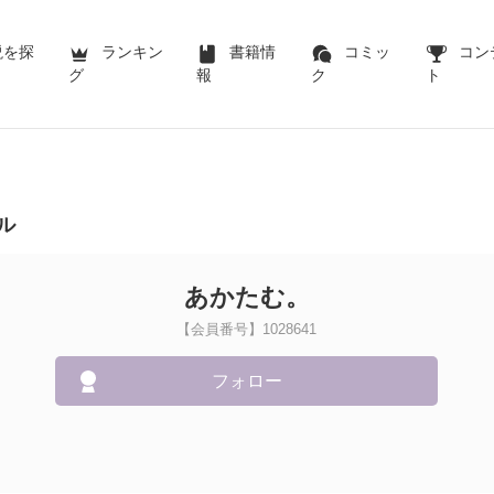
説を探
ランキン
書籍情
コミッ
コン
グ
報
ク
ト
ル
あかたむ。
【会員番号】1028641
フォロー