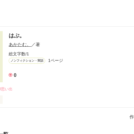
はぶ。
あかたむ。
／著
総文字数/1
1ページ
ノンフィクション・実話
0
#思い出
め。女社会は本当にめんどうwその分楽し。
作
作品を読む