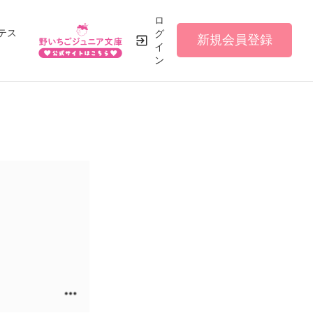
ロ
テス
グ
新規会員登録
イ
ン