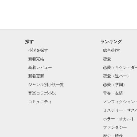
探す
ランキング
小説を探す
総合/殿堂
新着完結
恋愛
新着レビュー
恋愛（キケン・ダ
新着更新
恋愛（逆ハー）
ジャンル別小説一覧
恋愛（学園）
音楽コラボ小説
青春・友情
コミュニティ
ノンフィクション
ミステリー・サス
ホラー・オカルト
ファンタジー
歴史・時代