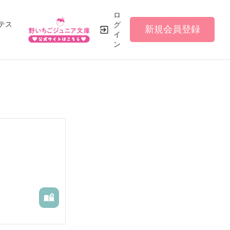
ロ
テス
グ
新規会員登録
イ
ン