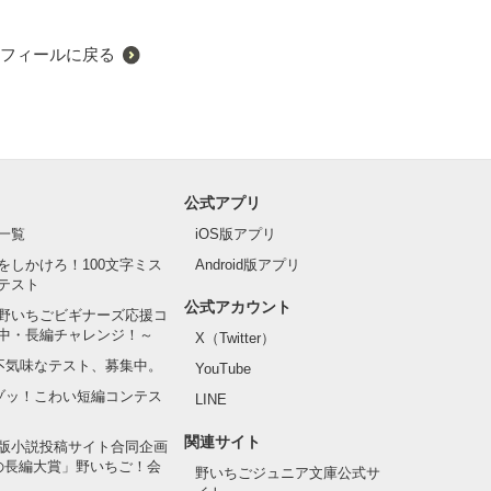
フィールに戻る
公式アプリ
一覧
iOS版アプリ
をしかけろ！100文字ミス
Android版アプリ
テスト
公式アカウント
野いちごビギナーズ応援コ
中・長編チャレンジ！～
X（Twitter）
の不気味なテスト、募集中。
YouTube
でゾッ！こわい短編コンテス
LINE
関連サイト
版小説投稿サイト合同企画
の長編大賞」野いちご！会
野いちごジュニア文庫公式サ