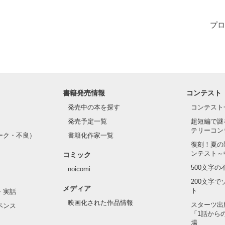
プロ
書籍発売情報
コンテスト
発売中の本を探す
コンテスト
発売予定一覧
超短編で謎
テリーコン
ーク・不良）
書籍化作家一覧
復刻！夏の
ンテスト～
コミック
500文字
noicomi
200文字
メディア
ト
・実話
映画化された作品情報
スターツ出
ペンス
「1話から
場