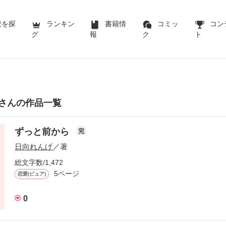
説を探
ランキン
書籍情
コミッ
コン
グ
報
ク
ト
さんの作品一覧
ずっと前から
完
日向れんげ
／著
総文字数/1,472
5ページ
恋愛(ピュア)
0