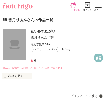
ログイン
メニュー
ジュニア文庫
雪月りあんさんの作品一覧
あいされたがり
雪月りあん
／著
総文字数/2,079
2ページ
ミステリー・サスペンス
0
#病み
#恋愛
#友情
#学園
#いじめ
#愛されたい
表紙を見る
「私のことなんて誰も必要としていない」

必死で周りに合わせて自分は価値のある人間だと思い込む…こ
プロフィールに戻る
んなことになんの意味があるんだろう。