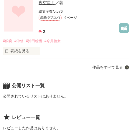
夜空星月
／著
総文字数/5,576
6ページ
恋愛(ラブコメ)
2
#銀魂
#沖信
#沖田総悟
#今井信女
表紙を見る
「こっちを見ないで」

作品をすべて見る
「自意識過剰もいい加減にしなァ。

俺が見てんのはお前の持ってるドーナツでィ」

公開リスト一覧
「ドーナツも私の一部」

公開されているリストはありません。
レビュー一覧
レビューした作品はありません。
一つ、言ってもいいでしょうか。
