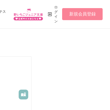
ロ
テス
グ
新規会員登録
イ
ン