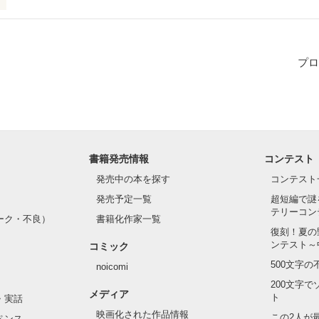
た過去を懐かしむこと。

プロ
懐かしむに変わるとき人はきっと前に進むことができる。

たまま動けずにいるよ。

私の隣にいない。

書籍発売情報
コンテスト
誰と過ごして何を思うのだろうか。

発売中の本を探す
コンテスト
り、あなたを思っているよ。

発売予定一覧
超短編で謎
テリーコン
ーク・不良）
書籍化作家一覧
9 ---
復刻！夏の
ンテスト～
コミック
500文字
noicomi
作品を読む
200文字
メディア
ト
・実話
映画化された作品情報
この2人が
ペンス