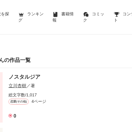
説を探
ランキン
書籍情
コミッ
コン
グ
報
ク
ト
んの作品一覧
ノスタルジア
立川杏樹
／著
総文字数/1,017
4ページ
恋愛(その他)
0