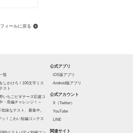
フィールに戻る
公式アプリ
一覧
iOS版アプリ
をしかけろ！100文字ミス
Android版アプリ
テスト
公式アカウント
野いちごビギナーズ応援コ
中・長編チャレンジ！～
X（Twitter）
の不気味なテスト、募集中。
YouTube
でゾッ！こわい短編コンテス
LINE
関連サイト
最強‼ベストバディ短編コン