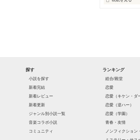
ノスタルジア‥

それは過ぎ去っ
過去への後悔が
私は立ち止まっ
あなたはいま、
探す
ランキング
あなたはいま、
小説を探す
総合/殿堂
私は今日もひと
新着完結
恋愛
新着レビュー
恋愛（キケン・ダ
---✍️ 2018.05.2
新着更新
恋愛（逆ハー）
ジャンル別小説一覧
恋愛（学園）
音楽コラボ小説
青春・友情
コミュニティ
ノンフィクション
ミステリー・サス