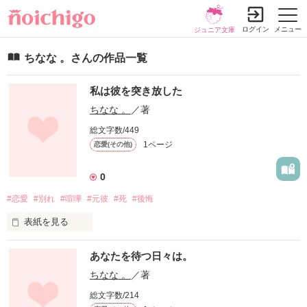
ログイン
メニュー
ジュニア文庫
ちなな 。さんの作品一覧
私は彼を突き放した
ちなな 。
／著
総文字数/449
1ページ
恋愛(その他)
0
#恋愛
#別れ
#喧嘩
#元彼
#死
#後悔
表紙を見る
あなたを待つ日々は。
22歳の冬、

ちなな 。
／著
4年も前に別れたはずの彼からLINEが届いた

総文字数/214