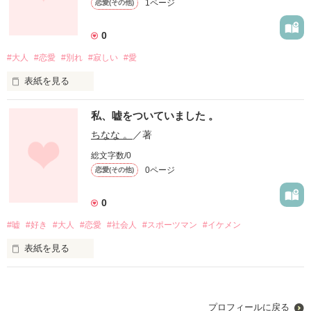
1ページ
恋愛(その他)
「 久しぶり 元気？」

0
「 ちょっと色々あって気持ちが落ちてたら

#大人
#恋愛
#別れ
#寂しい
#愛
ふと愛莉を思い出して 」

表紙を見る
人間関係で悩んでいた彼に私は

私、嘘をついていました 。
ちなな 。
／著
ある日突然

「 今さら何？ 」

総文字数/0
あなたはいなくなった 。

0ページ
恋愛(その他)
「 自分が私に何したか分かってんの？」

0
あなたのいない日々は

そう突き放した 

#嘘
#好き
#大人
#恋愛
#社会人
#スポーツマン
#イケメン
あなたのいない街は

寂しくて冷たくて

表紙を見る
その数日後、彼が死んじゃうなんて

消えたくなる 。

夢にも思わずに 。

私は嘘をついた

プロフィールに戻る