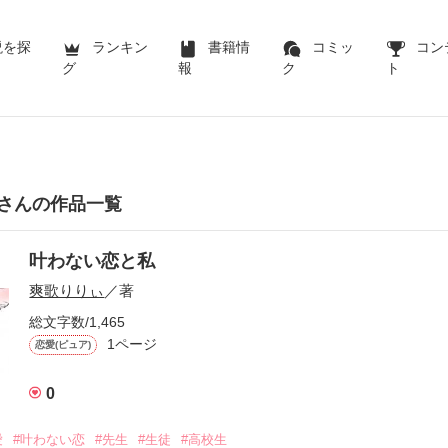
説を探
ランキン
書籍情
コミッ
コン
グ
報
ク
ト
さんの作品一覧
叶わない恋と私
爽歌りりぃ
／著
総文字数/1,465
1ページ
恋愛(ピュア)
0
愛
#叶わない恋
#先生
#生徒
#高校生