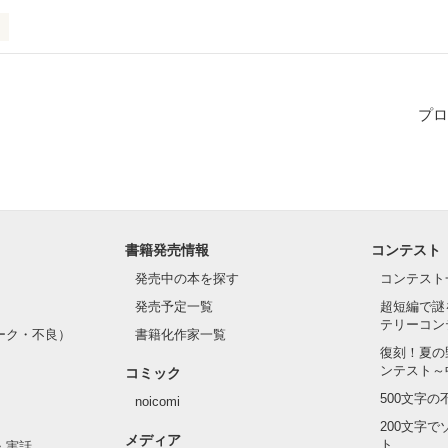
しまった高校１年生の女の子のお話です。タイトルでもうわかる通り叶
「主人公ちゃんがんばれ！」と思って下れば嬉しいです。

実体験も織りまぜておりますw

プロ
描きました。(下手ですが)
作品を読む
書籍発売情報
コンテスト
発売中の本を探す
コンテスト
発売予定一覧
超短編で謎
テリーコン
ーク・不良）
書籍化作家一覧
復刻！夏の
ンテスト～
コミック
500文字
noicomi
200文字
メディア
ト
・実話