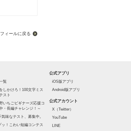
わないです（お
フィールに戻る
公式アプリ
一覧
iOS版アプリ
をしかけろ！100文字ミス
Android版アプリ
テスト
公式アカウント
野いちごビギナーズ応援コ
中・長編チャレンジ！～
X（Twitter）
の不気味なテスト、募集中。
YouTube
でゾッ！こわい短編コンテス
LINE