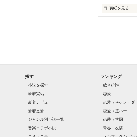
表紙を見る
先生に恋をして
い） 読者様が
すこーしだけ、
後、表紙は私が
探す
ランキング
小説を探す
総合/殿堂
新着完結
恋愛
新着レビュー
恋愛（キケン・ダ
新着更新
恋愛（逆ハー）
ジャンル別小説一覧
恋愛（学園）
音楽コラボ小説
青春・友情
コミュニティ
ノンフィクション