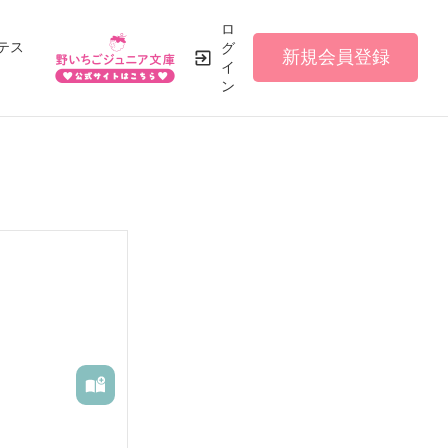
ロ
テス
グ
新規会員登録
イ
ン