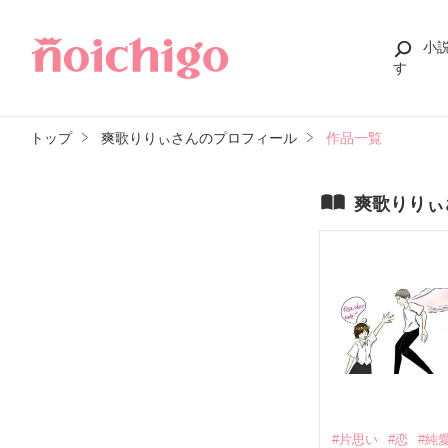
小
す
トップ
爽歌りりぃさんのプロフィール
作品一覧
爽歌りりぃ
#片思い
#恋
#純