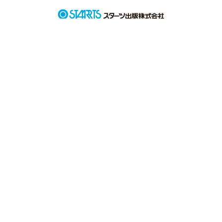
ゆるふわ女子

玉木裕香

Tamaki Yuka

   ×

「やべ、本当可愛すぎ」

人気急上昇中イケメンアイドル              

藤崎廉

Fujisaki Ren

⚠︎初めての作品です。

作品を読む