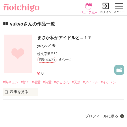
ログイン
メニュー
ジュニア文庫
yukyoさんの作品一覧
まさか私がアイドルと...！？
yukyo
／著
総文字数/852
6ページ
恋愛(ピュア)
0
#胸キュン
#甘々
#溺愛
#純愛
#ゆるふわ
#天然
#アイドル
#イケメン
表紙を見る
その日は突然やってきた..

絶対有り得ないそう思ってたのに...

プロフィールに戻る
「一体これからどうなるの～～！？」
