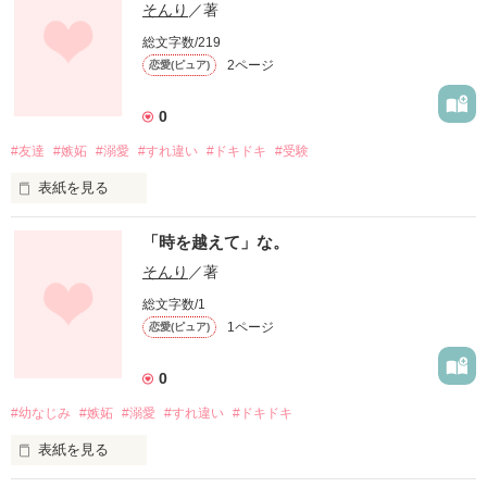
そんり
／著
総文字数/219
2ページ
恋愛(ピュア)
0
#友達
#嫉妬
#溺愛
#すれ違い
#ドキドキ
#受験
表紙を見る
未編集
「時を越えて」な。
そんり
／著
作品を読む
総文字数/1
1ページ
恋愛(ピュア)
0
#幼なじみ
#嫉妬
#溺愛
#すれ違い
#ドキドキ
表紙を見る