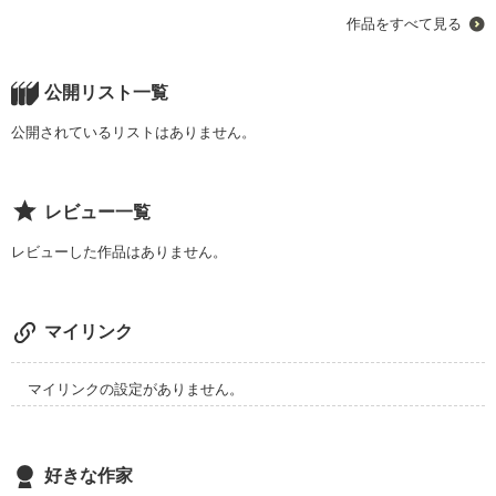
未編集
作品をすべて見る
作品を読む
公開リスト一覧
公開されているリストはありません。
レビュー一覧
レビューした作品はありません。
マイリンク
マイリンクの設定がありません。
好きな作家