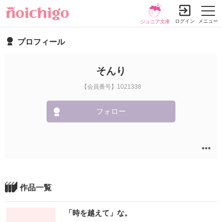
ログイン
メニュー
ジュニア文庫
プロフィール
そんり
【会員番号】1021338
フォロー
作品一覧
「時を越えて」な。