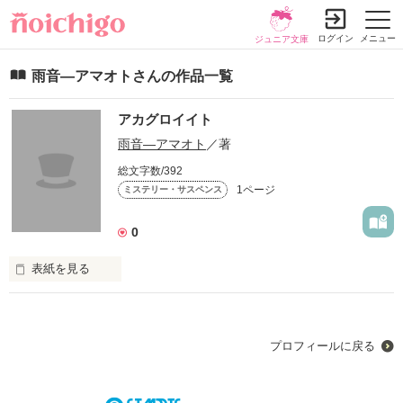
ログイン
メニュー
ジュニア文庫
雨音―アマオトさんの作品一覧
アカグロイイト
雨音―アマオト
／著
総文字数/392
1ページ
ミステリー・サスペンス
0
表紙を見る
「ある日、優しかった彼氏が豹変した」

流血表現あり。
プロフィールに戻る
作品を読む