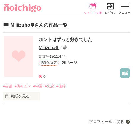
ログイン
メニュー
ジュニア文庫
Miiiizuho❁さんの作品一覧
ホントはずっと好きでした
Miiiizuho❁
／著
総文字数/11,477
26ページ
恋愛(ピュア)
0
#実話
#胸キュン
#学園
#失恋
#復縁
表紙を見る
私、松井美穂(まついみほ)は同じクラスの朝倉理久(あさくらり
く)に一目惚れをしてしまい、付き合うことに！！

プロフィールに戻る