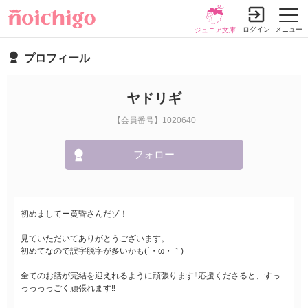
ログイン
メニュー
ジュニア文庫
プロフィール
ヤドリギ
【会員番号】1020640
フォロー
初めましてー黄昏さんだゾ！
見ていただいてありがとうございます。
初めてなので誤字脱字が多いかも(´・ω・｀)
全てのお話が完結を迎えれるように頑張ります‼︎応援くださると、すっ
っっっっごく頑張れます‼︎