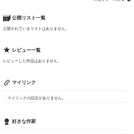
私はアイツに出会ってしまった。

公開リスト一覧
公開されているリストはありません。
「好きなの？俺の事」

レビュー一覧
「お前、俺の女になれよ」

レビューした作品はありません。
「俺の綺麗な顔に傷をつけた。どう責任とってくれんの？」

マイリンク
「アンタみたいなチャラ男大ッキライなのよっ」

マイリンクの設定がありません。
ーーー始まりは最低最悪だった。

好きな作家