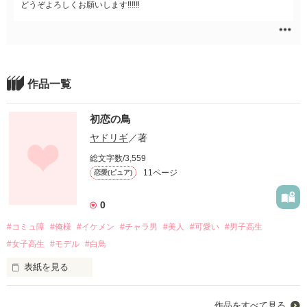
どうぞよろしくお願いします‼︎‼︎‼︎
作品一覧
初恋の鳥
ヤドリギ
／著
総文字数/3,559
11ページ
恋愛(ピュア)
0
#コミュ障
#俺様
#イケメン
#チャラ男
#美人
#可愛い
#男子高生
#女子高生
#モデル
#白鳥
表紙を見る
高校に入学して一か月。

作品をすべて見る