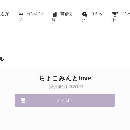
説を探
ランキン
書籍情
コミッ
コン
グ
報
ク
ト
ル
ちょこみんとlove
【会員番号】1020564
フォロー