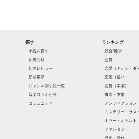
探す
ランキング
小説を探す
総合/殿堂
新着完結
恋愛
新着レビュー
恋愛（キケン・ダ
新着更新
恋愛（逆ハー）
ジャンル別小説一覧
恋愛（学園）
音楽コラボ小説
青春・友情
コミュニティ
ノンフィクション
ミステリー・サス
ホラー・オカルト
ファンタジー
歴史・時代