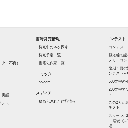
書籍発売情報
コンテスト
発売中の本を探す
コンテスト
発売予定一覧
超短編で謎
テリーコン
ーク・不良）
書籍化作家一覧
復刻！夏の
ンテスト～
コミック
500文字
noicomi
200文字
メディア
ト
・実話
映画化された作品情報
この2人が
ペンス
テスト
スターツ出
「1話から
場