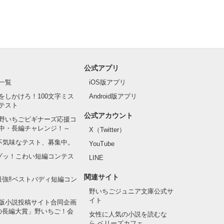
公式アプリ
一覧
iOS版アプリ
をしかけろ！100文字ミス
Android版アプリ
テスト
公式アカウント
野いちごビギナーズ応援コ
中・長編チャレンジ！～
X（Twitter）
の不気味なテスト、募集中。
YouTube
でゾッ！こわい短編コンテス
LINE
関連サイト
最強‼ベストバディ短編コン
野いちごジュニア文庫公式サ
イト
版小説投稿サイト合同企画
の長編大賞」野いちご！会
女性に人気の小説を読むな
ら ベリーズカフェ