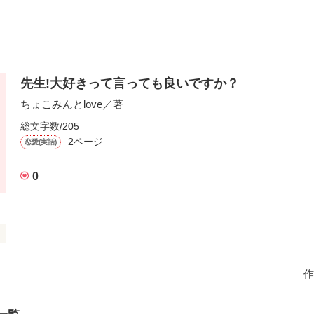
先生!大好きって言っても良いですか？
ちょこみんとlove
／著
総文字数/205
2ページ
恋愛(実話)
0
良いと言うなら、あたしはこの気持ちを伝えたい。
作
作品を読む