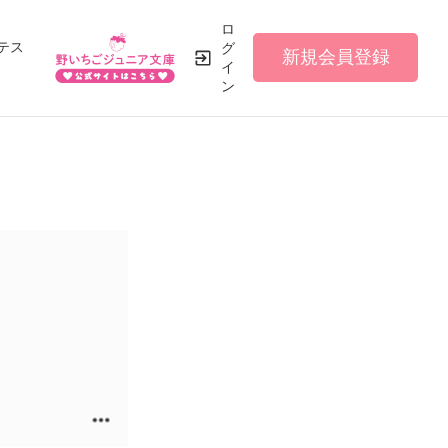
ロ
テス
グ
新規会員登録
イ
ン