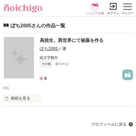
ログイン
メニュー
ジュニア文庫
ぽち2005さんの作品一覧
高校生、異世界にて秘薬を作る
ぽち2005
／著
総文字数/0
0ページ
その他
0
#BL
表紙を見る
ルイはある日突然、異世界に送られた。元の世界に戻るために
課されたクエストは竜の生き血を使った秘薬を作ること？
プロフィールに戻る
作品を読む